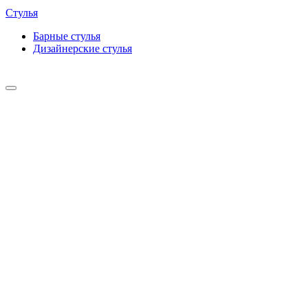
Стулья
Барные cтулья
Дизайнерские cтулья