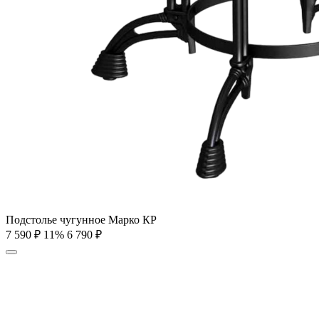
Подстолье чугунное Марко КР
7 590
₽
11%
6 790
₽