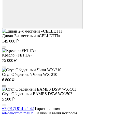
Диван 2-х местный «CELLETTI»
145 000
₽
Кресло «FETTA»
75 000
₽
Стул Обеденный Чили WX-210
6 800
₽
Стул Обеденный EAMES DSW WX-503
5 500
₽
+7 (917) 914-25-42
Горячая линия
art-dekorm@mail.ru
Заявки и ваши вопросы