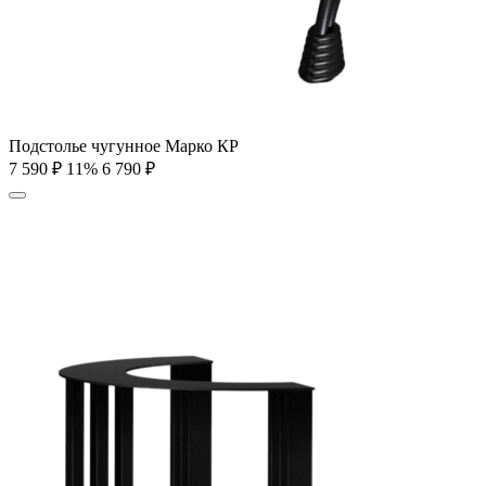
Подстолье чугунное Марко КР
7 590
₽
11%
6 790
₽