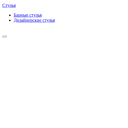
Стулья
Барные cтулья
Дизайнерские cтулья