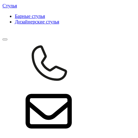
Стулья
Барные cтулья
Дизайнерские cтулья