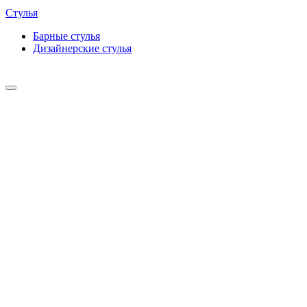
Стулья
Барные cтулья
Дизайнерские cтулья