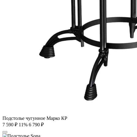
Подстолье чугунное Марко КР
7 590
₽
11%
6 790
₽