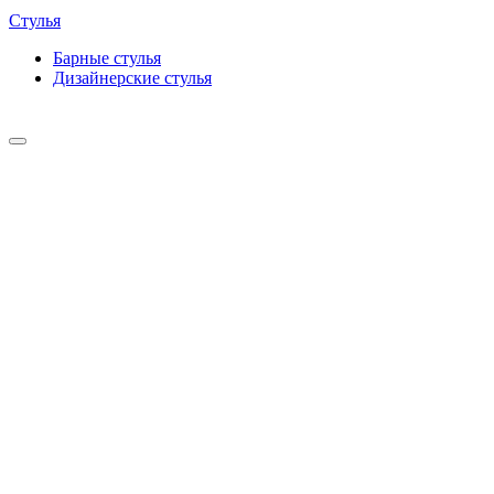
Стулья
Барные cтулья
Дизайнерские cтулья