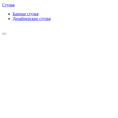
Стулья
Барные cтулья
Дизайнерские cтулья