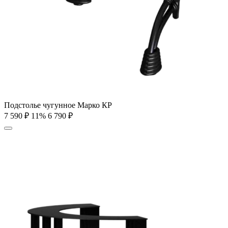
Подстолье чугунное Марко КР
7 590
₽
11%
6 790
₽