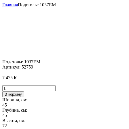
Главная
Подстолье 1037EM
Подстолье 1037EM
Артикул:
52759
7 475
₽
Количество
товара
В корзину
Подстолье
Ширина, см:
1037EM
45
Глубина, см:
45
Высота, см:
72