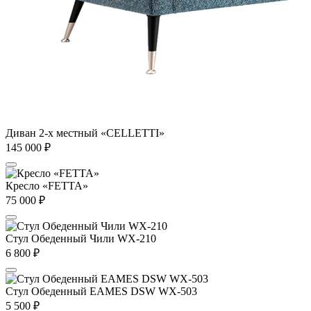
Диван 2-х местный «CELLETTI»
145 000
₽
Кресло «FETTA»
75 000
₽
Стул Обеденный Чили WX-210
6 800
₽
Стул Обеденный EAMES DSW WX-503
5 500
₽