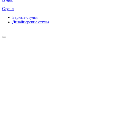
Стулья
Барные cтулья
Дизайнерские cтулья