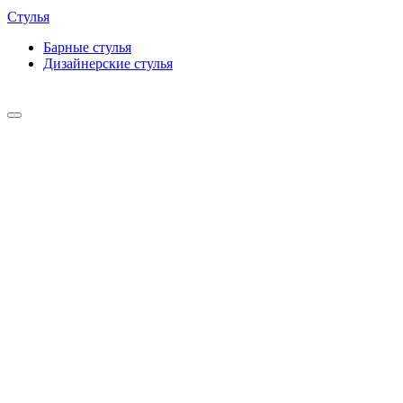
Стулья
Барные cтулья
Дизайнерские cтулья