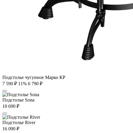
Подстолье чугунное Марко КР
7 590
₽
11%
6 790
₽
Подстолье Sona
10 690
₽
Подстолье River
16 090
₽