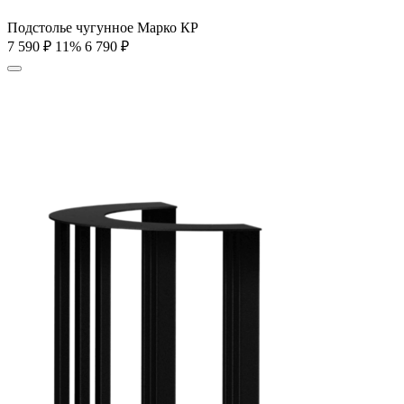
Подстолье чугунное Марко КР
7 590
₽
11%
6 790
₽