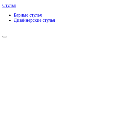
Стулья
Барные cтулья
Дизайнерские cтулья