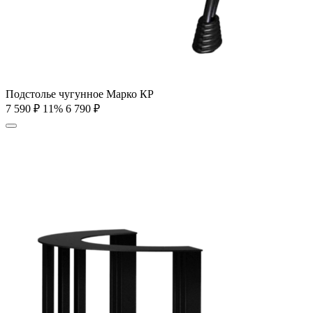
Подстолье чугунное Марко КР
7 590
₽
11%
6 790
₽