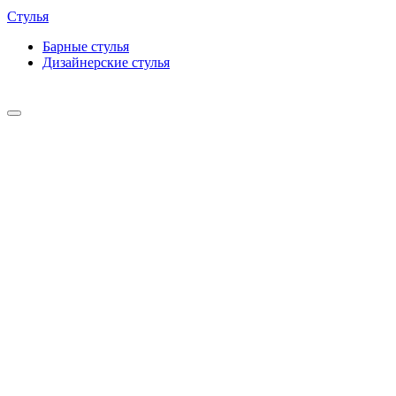
Стулья
Барные cтулья
Дизайнерские cтулья