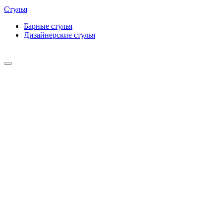
Стулья
Барные cтулья
Дизайнерские cтулья