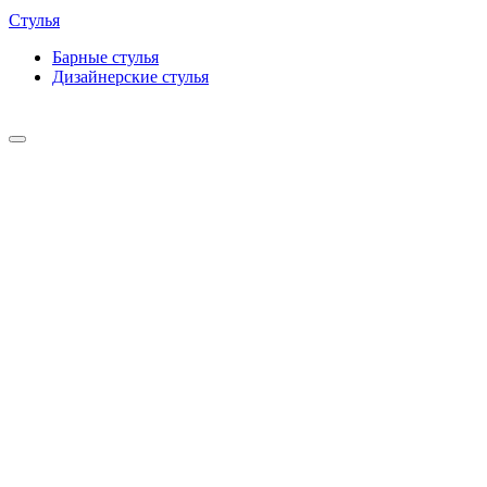
Стулья
Барные cтулья
Дизайнерские cтулья