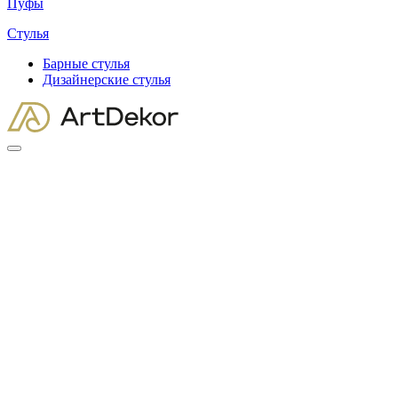
Пуфы
Стулья
Барные cтулья
Дизайнерские cтулья