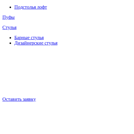
Подстолья лофт
Пуфы
Стулья
Барные cтулья
Дизайнерские cтулья
Оставить заявку