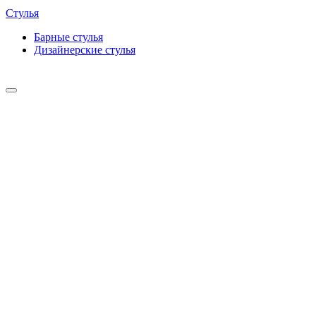
Стулья
Барные cтулья
Дизайнерские cтулья