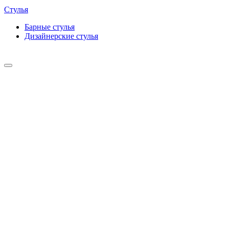
Стулья
Барные cтулья
Дизайнерские cтулья