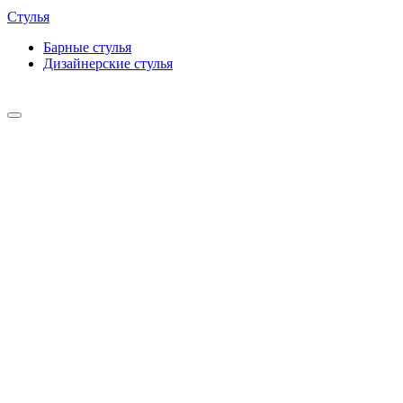
Стулья
Барные cтулья
Дизайнерские cтулья