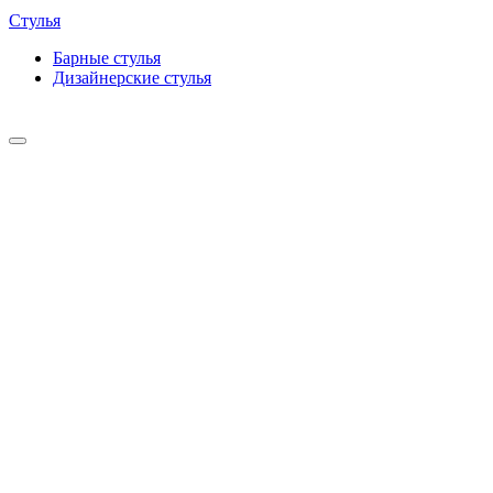
Стулья
Барные cтулья
Дизайнерские cтулья