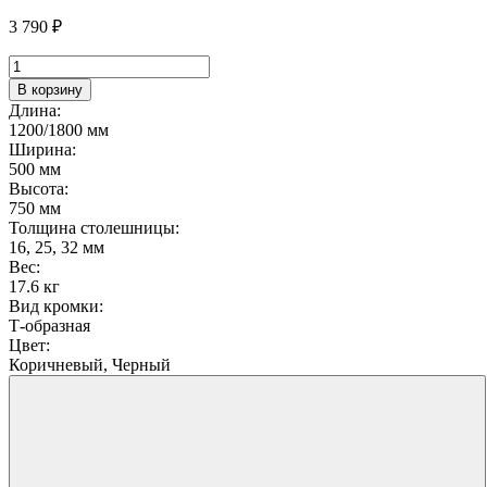
3 790
₽
Количество
товара
В корзину
Стол
Длина:
Лидер
1200/1800 мм
10
Ширина:
с
500 мм
передней
Высота:
стенкой
750 мм
Толщина столешницы:
16, 25, 32 мм
Вес:
17.6 кг
Вид кромки:
Т-образная
Цвет:
Коричневый, Черный