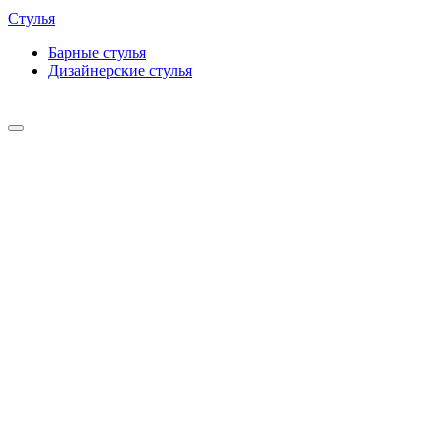
Стулья
Барные cтулья
Дизайнерские cтулья