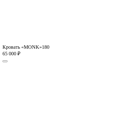
Кровать «MONK»180
65 000
₽