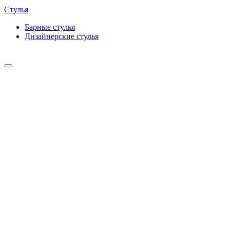
Стулья
Барные cтулья
Дизайнерские cтулья