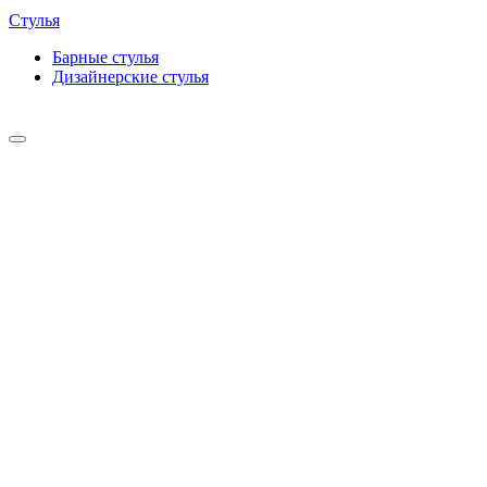
Стулья
Барные cтулья
Дизайнерские cтулья