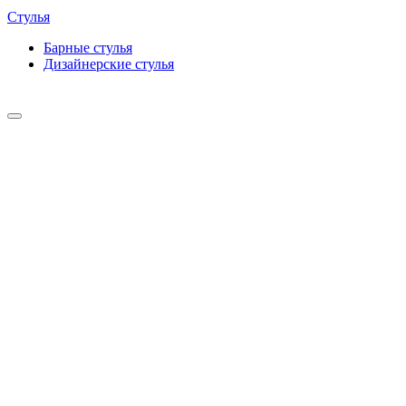
Стулья
Барные cтулья
Дизайнерские cтулья