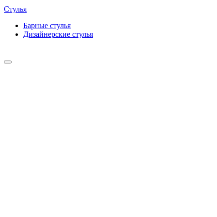
Стулья
Барные cтулья
Дизайнерские cтулья