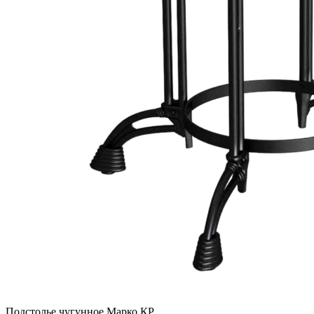
Подстолье чугунное Марко КР