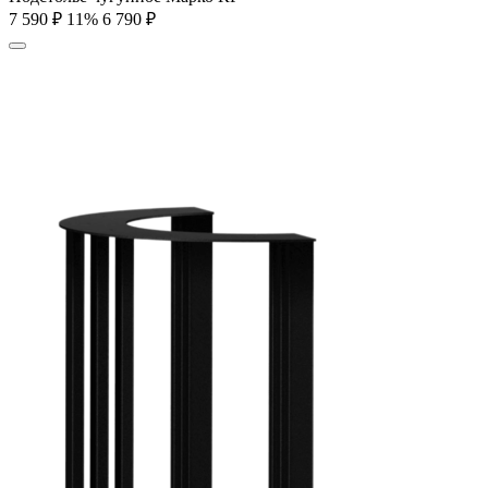
7 590
₽
11%
6 790
₽