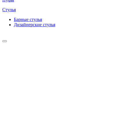
Стулья
Барные cтулья
Дизайнерские cтулья