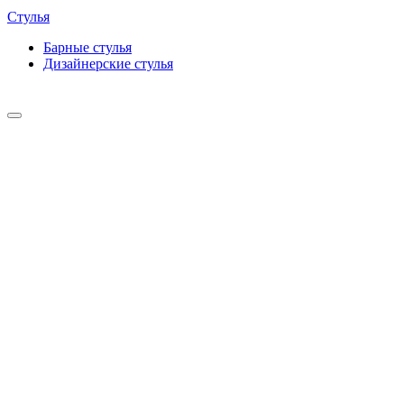
Стулья
Барные cтулья
Дизайнерские cтулья