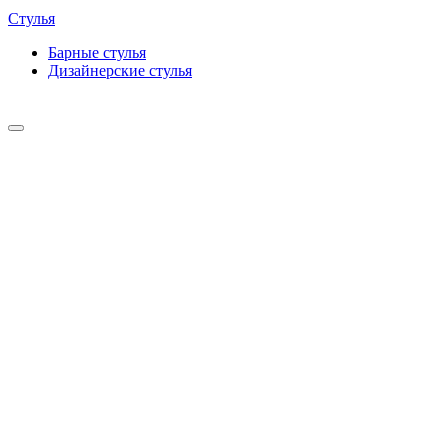
Стулья
Барные cтулья
Дизайнерские cтулья